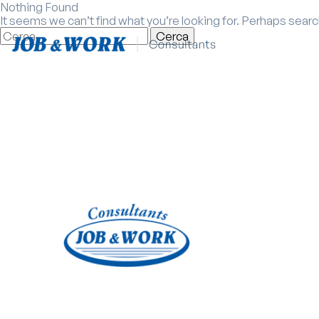
Nothing Found
It seems we can’t find what you’re looking for. Perhaps searc
Ricerca
per:
Contattaci
Contattaci