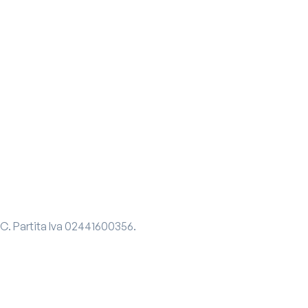
 C.
Partita Iva
02441600356.