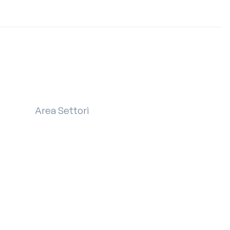
ro?
ro?
ro?
Area Settori