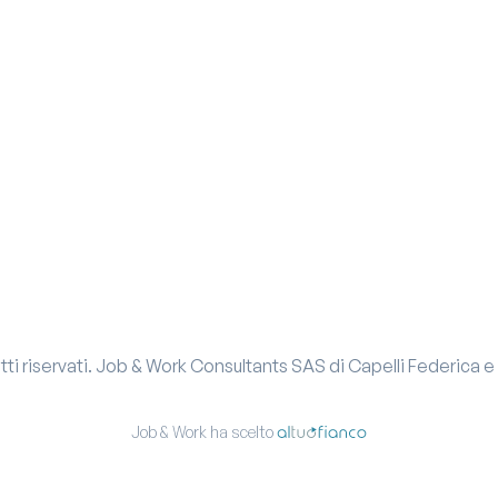
hiari di aver preso visione e di
 policy
hiari di aver preso visione e di
hiari di aver preso visione e di
 policy
 policy
itti riservati.
Job & Work Consultants SAS di Capelli Federica e
Job & Work ha scelto