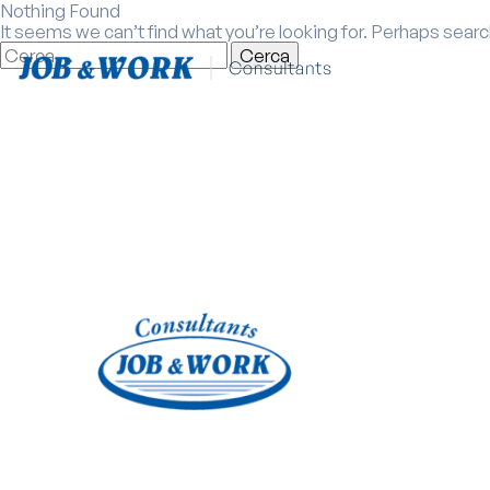
Nothing Found
It seems we can’t find what you’re looking for. Perhaps searc
Ricerca
per:
Contattaci
Contattaci