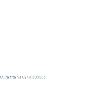
 C.
Partita Iva
02441600356.