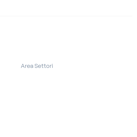
ro?
ro?
ro?
Area Settori